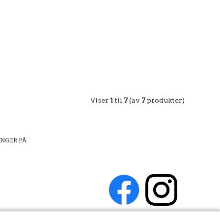
Viser
1
til
7
(av
7
produkter)
INGER PÅ