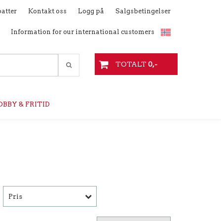
atter
Kontakt oss
Logg på
Salgsbetingelser
Information for our international customers
TOTALT
0,-
BBY & FRITID
Pris