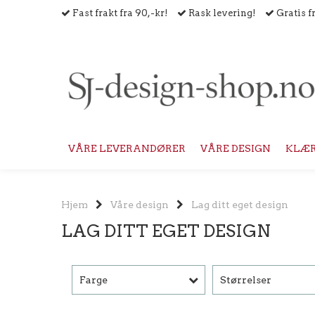
Fast frakt fra 90,-kr!
Rask levering!
Gratis f
VÅRE LEVERANDØRER
VÅRE DESIGN
KLÆ
Hjem
Våre design
Lag ditt eget design
LAG DITT EGET DESIGN
Farge
Størrelser