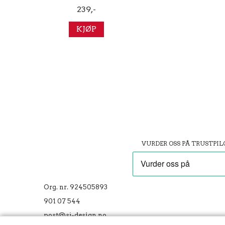
239,-
KJØP
VURDER OSS PÅ TRUSTPIL
Org. nr. 924505893
901 07 544
post@sj-design.no