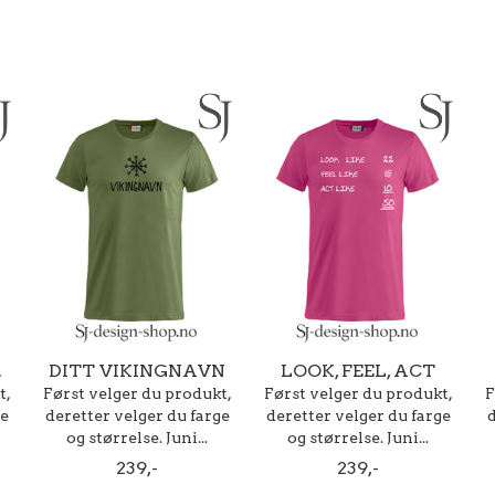
.
DITT VIKINGNAVN
LOOK, FEEL, ACT
t,
Først velger du produkt,
Først velger du produkt,
F
ge
deretter velger du farge
deretter velger du farge
d
og størrelse. Juni...
og størrelse. Juni...
239,-
239,-