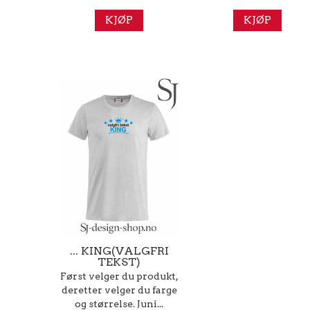
KJØP
KJØP
... KING(VALGFRI
TEKST)
Først velger du produkt,
deretter velger du farge
og størrelse. Juni...