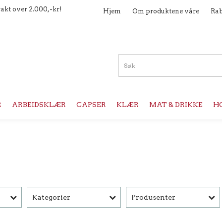
rakt over 2.000,-kr!
Hjem
Om produktene våre
Rab
R
ARBEIDSKLÆR
CAPSER
KLÆR
MAT & DRIKKE
HO
Kategorier
Produsenter