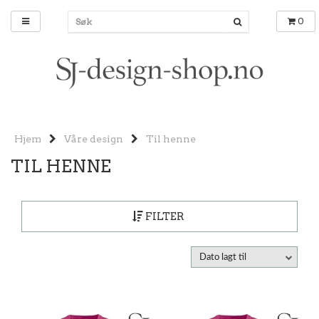
0
Hjem
Våre design
Til henne
TIL HENNE
FILTER
Dato lagt til