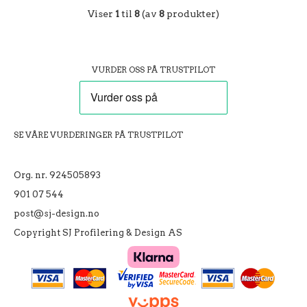
Viser
1
til
8
(av
8
produkter)
VURDER OSS PÅ TRUSTPILOT
SE VÅRE VURDERINGER PÅ TRUSTPILOT
Org. nr. 924505893
901 07 544
post@sj-design.no
Copyright SJ Profilering & Design AS