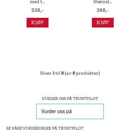
med t...
Størrel...
538,-
388,-
KJØP
KJØP
Viser
1
til
8
(av
8
produkter)
VURDER OSS PÅ TRUSTPILOT
SE VÅRE VURDERINGER PÅ TRUSTPILOT