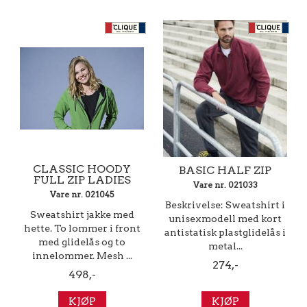
CLASSIC HOODY
BASIC HALF ZIP
FULL ZIP LADIES
Vare nr. 021033
Vare nr. 021045
Beskrivelse: Sweatshirt i
Sweatshirt jakke med
unisexmodell med kort
hette. To lommer i front
antistatisk plastglidelås i
med glidelås og to
metal...
innelommer. Mesh ...
274,-
498,-
KJØP
KJØP