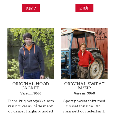
KJØP
KJØP
ORIGINAL HOOD
ORIGINAL SWEAT
JACKET
M/ZIP
Vare nr. 3066
Vare nr. 3060
Tidsriktig hettejakke som
Sporty sweatshirt med
kan brukes av både menn
flosset innside. Rib i
og damer. Raglan-modell
mansjett og nederkant.