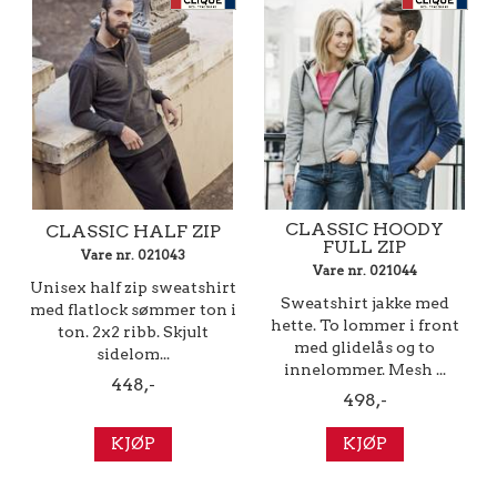
CLASSIC HOODY
CLASSIC HALF ZIP
FULL ZIP
Vare nr. 021043
Vare nr. 021044
Unisex half zip sweatshirt
Sweatshirt jakke med
med flatlock sømmer ton i
hette. To lommer i front
ton. 2x2 ribb. Skjult
med glidelås og to
sidelom...
innelommer. Mesh ...
448,-
498,-
KJØP
KJØP